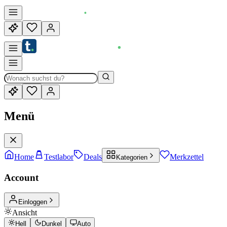
Menü
Home
Testlabor
Deals
Merkzettel
Kategorien
Account
Einloggen
Ansicht
Hell
Dunkel
Auto