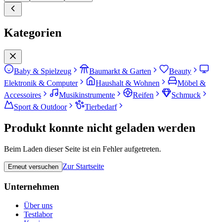
Kategorien
Baby & Spielzeug
Baumarkt & Garten
Beauty
Elektronik & Computer
Haushalt & Wohnen
Möbel &
Accessoires
Musikinstrumente
Reifen
Schmuck
Sport & Outdoor
Tierbedarf
Produkt konnte nicht geladen werden
Beim Laden dieser Seite ist ein Fehler aufgetreten.
Zur Startseite
Erneut versuchen
Unternehmen
Über uns
Testlabor