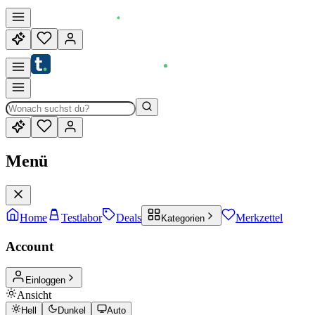
Menü
Home
Testlabor
Deals
Merkzettel
Kategorien
Account
Einloggen
Ansicht
Hell
Dunkel
Auto