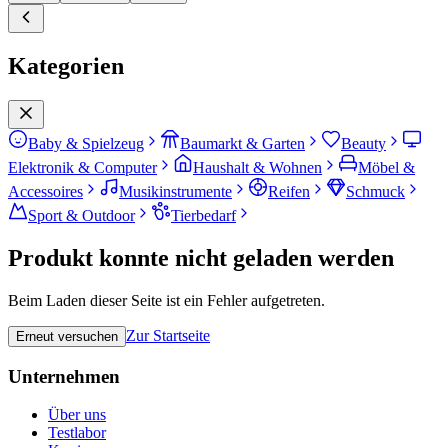
Kategorien
Baby & Spielzeug
Baumarkt & Garten
Beauty
Elektronik & Computer
Haushalt & Wohnen
Möbel &
Accessoires
Musikinstrumente
Reifen
Schmuck
Sport & Outdoor
Tierbedarf
Produkt konnte nicht geladen werden
Beim Laden dieser Seite ist ein Fehler aufgetreten.
Zur Startseite
Erneut versuchen
Unternehmen
Über uns
Testlabor