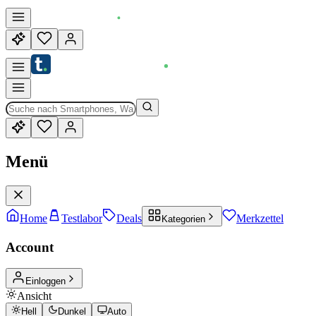
Menü
Home
Testlabor
Deals
Merkzettel
Kategorien
Account
Einloggen
Ansicht
Hell
Dunkel
Auto