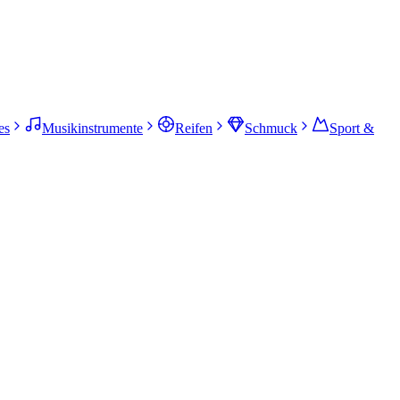
es
Musikinstrumente
Reifen
Schmuck
Sport &