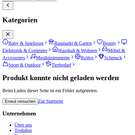
Kategorien
Baby & Spielzeug
Baumarkt & Garten
Beauty
Elektronik & Computer
Haushalt & Wohnen
Möbel &
Accessoires
Musikinstrumente
Reifen
Schmuck
Sport & Outdoor
Tierbedarf
Produkt konnte nicht geladen werden
Beim Laden dieser Seite ist ein Fehler aufgetreten.
Zur Startseite
Erneut versuchen
Unternehmen
Über uns
Testlabor