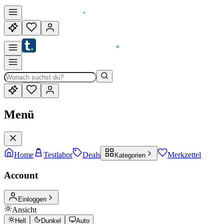
Menü
Home
Testlabor
Deals
Merkzettel
Kategorien
Account
Einloggen
Ansicht
Hell
Dunkel
Auto