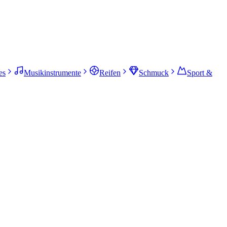
es
Musikinstrumente
Reifen
Schmuck
Sport &