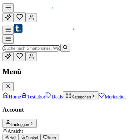
Menü
Home
Testlabor
Deals
Merkzettel
Kategorien
Account
Einloggen
Ansicht
Hell
Dunkel
Auto