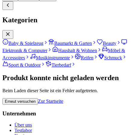
Kategorien
Baby & Spielzeug
Baumarkt & Garten
Beauty
Elektronik & Computer
Haushalt & Wohnen
Möbel &
Accessoires
Musikinstrumente
Reifen
Schmuck
Sport & Outdoor
Tierbedarf
Produkt konnte nicht geladen werden
Beim Laden dieser Seite ist ein Fehler aufgetreten.
Zur Startseite
Erneut versuchen
Unternehmen
Über uns
Testlabor