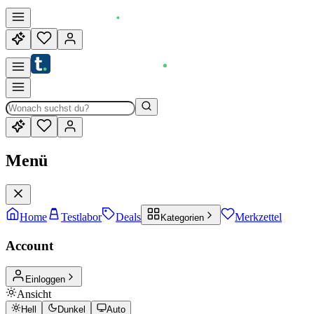
Menü
Home
Testlabor
Deals
Merkzettel
Kategorien
Account
Einloggen
Ansicht
Hell
Dunkel
Auto