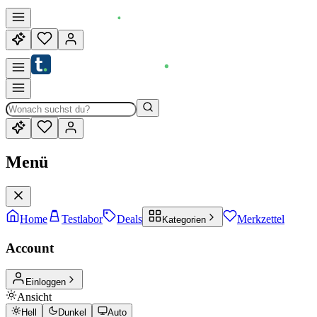
Menü
Home
Testlabor
Deals
Merkzettel
Kategorien
Account
Einloggen
Ansicht
Hell
Dunkel
Auto