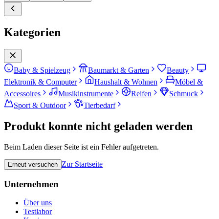
Kategorien
Baby & Spielzeug
Baumarkt & Garten
Beauty
Elektronik & Computer
Haushalt & Wohnen
Möbel &
Accessoires
Musikinstrumente
Reifen
Schmuck
Sport & Outdoor
Tierbedarf
Produkt konnte nicht geladen werden
Beim Laden dieser Seite ist ein Fehler aufgetreten.
Zur Startseite
Erneut versuchen
Unternehmen
Über uns
Testlabor