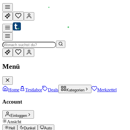
Menü
Home
Testlabor
Deals
Merkzettel
Kategorien
Account
Einloggen
Ansicht
Hell
Dunkel
Auto