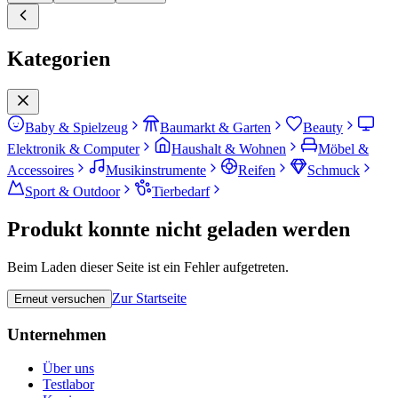
Kategorien
Baby & Spielzeug
Baumarkt & Garten
Beauty
Elektronik & Computer
Haushalt & Wohnen
Möbel &
Accessoires
Musikinstrumente
Reifen
Schmuck
Sport & Outdoor
Tierbedarf
Produkt konnte nicht geladen werden
Beim Laden dieser Seite ist ein Fehler aufgetreten.
Zur Startseite
Erneut versuchen
Unternehmen
Über uns
Testlabor