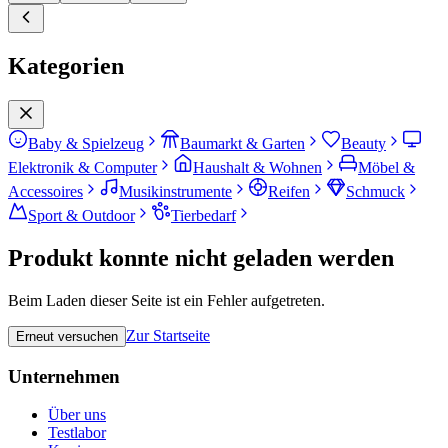
Kategorien
Baby & Spielzeug
Baumarkt & Garten
Beauty
Elektronik & Computer
Haushalt & Wohnen
Möbel &
Accessoires
Musikinstrumente
Reifen
Schmuck
Sport & Outdoor
Tierbedarf
Produkt konnte nicht geladen werden
Beim Laden dieser Seite ist ein Fehler aufgetreten.
Zur Startseite
Erneut versuchen
Unternehmen
Über uns
Testlabor