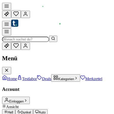
Menü
Home
Testlabor
Deals
Merkzettel
Kategorien
Account
Einloggen
Ansicht
Hell
Dunkel
Auto