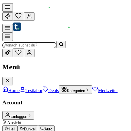
Menü
Home
Testlabor
Deals
Merkzettel
Kategorien
Account
Einloggen
Ansicht
Hell
Dunkel
Auto