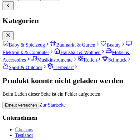
Kategorien
Baby & Spielzeug
Baumarkt & Garten
Beauty
Elektronik & Computer
Haushalt & Wohnen
Möbel &
Accessoires
Musikinstrumente
Reifen
Schmuck
Sport & Outdoor
Tierbedarf
Produkt konnte nicht geladen werden
Beim Laden dieser Seite ist ein Fehler aufgetreten.
Zur Startseite
Erneut versuchen
Unternehmen
Über uns
Testlabor