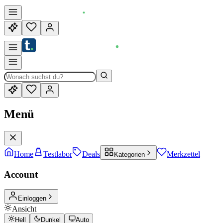
Menü
Home
Testlabor
Deals
Merkzettel
Kategorien
Account
Einloggen
Ansicht
Hell
Dunkel
Auto