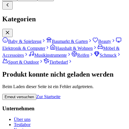
Kategorien
Baby & Spielzeug
Baumarkt & Garten
Beauty
Elektronik & Computer
Haushalt & Wohnen
Möbel &
Accessoires
Musikinstrumente
Reifen
Schmuck
Sport & Outdoor
Tierbedarf
Produkt konnte nicht geladen werden
Beim Laden dieser Seite ist ein Fehler aufgetreten.
Zur Startseite
Erneut versuchen
Unternehmen
Über uns
Testlabor