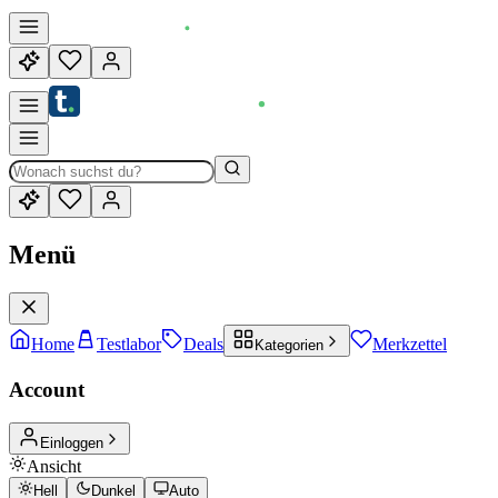
Menü
Home
Testlabor
Deals
Merkzettel
Kategorien
Account
Einloggen
Ansicht
Hell
Dunkel
Auto