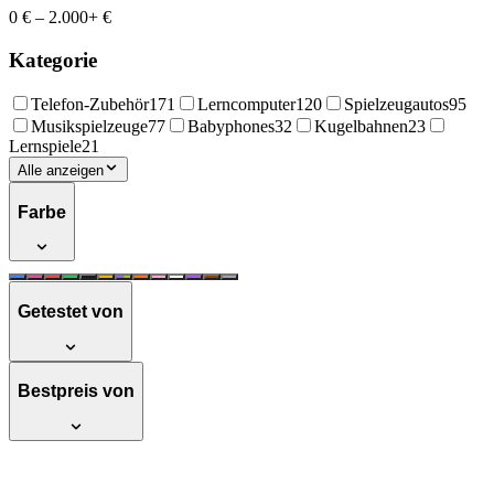
0 €
–
2.000+ €
Kategorie
Telefon-Zubehör
171
Lerncomputer
120
Spielzeugautos
95
Musikspielzeuge
77
Babyphones
32
Kugelbahnen
23
Lernspiele
21
Alle anzeigen
Farbe
Getestet von
Bestpreis von
Vtech 553704 'Codi, der clevere Mal-