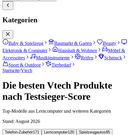
Kategorien
Baby & Spielzeug
Baumarkt & Garten
Beauty
Elektronik & Computer
Haushalt & Wohnen
Möbel &
Accessoires
Musikinstrumente
Reifen
Schmuck
Sport & Outdoor
Tierbedarf
Startseite
/
Vtech
Die besten Vtech Produkte
nach Testsieger-Score
Top-Modelle aus Lerncomputer und weiteren Kategorien
Stand:
August 2026
Telefon-Zubehör
171
Lerncomputer
120
Spielzeugautos
95