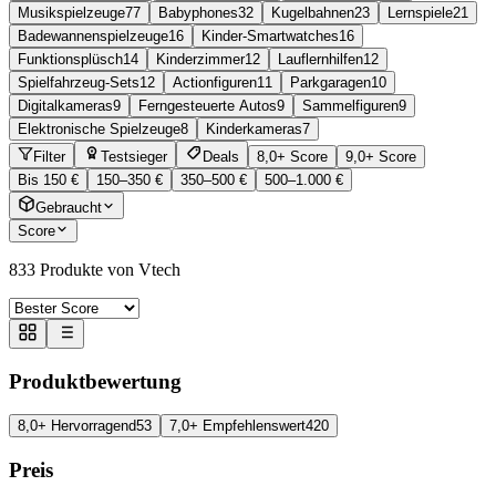
Musikspielzeuge
77
Babyphones
32
Kugelbahnen
23
Lernspiele
21
Badewannenspielzeuge
16
Kinder-Smartwatches
16
Funktionsplüsch
14
Kinderzimmer
12
Lauflernhilfen
12
Spielfahrzeug-Sets
12
Actionfiguren
11
Parkgaragen
10
Digitalkameras
9
Ferngesteuerte Autos
9
Sammelfiguren
9
Elektronische Spielzeuge
8
Kinderkameras
7
Filter
Testsieger
Deals
8,0+ Score
9,0+ Score
Bis 150 €
150–350 €
350–500 €
500–1.000 €
Gebraucht
Score
833
Produkte von Vtech
Produktbewertung
8,0+ Hervorragend
53
7,0+ Empfehlenswert
420
Preis