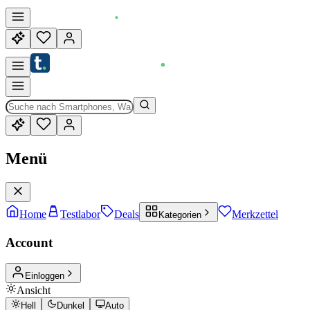
Menü
Home
Testlabor
Deals
Merkzettel
Kategorien
Account
Einloggen
Ansicht
Hell
Dunkel
Auto