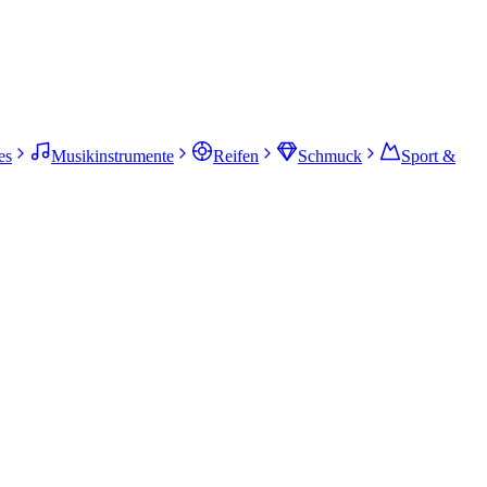
es
Musikinstrumente
Reifen
Schmuck
Sport &