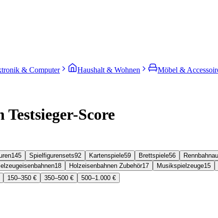
ktronik & Computer
Haushalt & Wohnen
Möbel & Accessoir
 Testsieger-Score
uren
145
Spielfigurensets
92
Kartenspiele
59
Brettspiele
56
Rennbahnau
ielzeugeisenbahnen
18
Holzeisenbahnen Zubehör
17
Musikspielzeuge
15
150–350 €
350–500 €
500–1.000 €