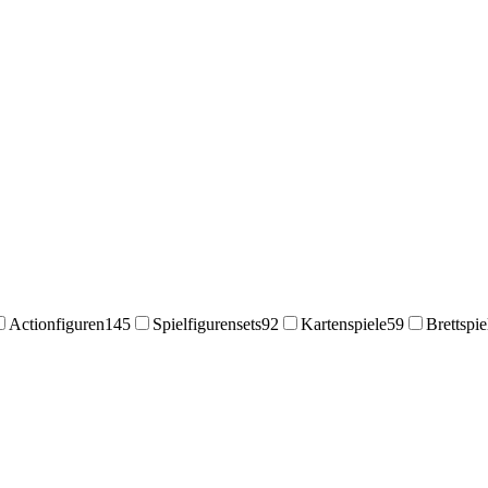
Actionfiguren
145
Spielfigurensets
92
Kartenspiele
59
Brettspie