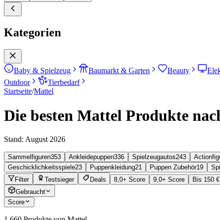
Kategorien
Baby & Spielzeug
Baumarkt & Garten
Beauty
Ele
Outdoor
Tierbedarf
Startseite
/
Mattel
Die besten Mattel Produkte nach
Stand:
August 2026
Sammelfiguren
353
Ankleidepuppen
336
Spielzeugautos
243
Actionfig
Geschicklichkeitsspiele
23
Puppenkleidung
21
Puppen Zubehör
19
Sp
Filter
Testsieger
Deals
8,0+ Score
9,0+ Score
Bis 150 €
Gebraucht
Score
1.660
Produkte von Mattel