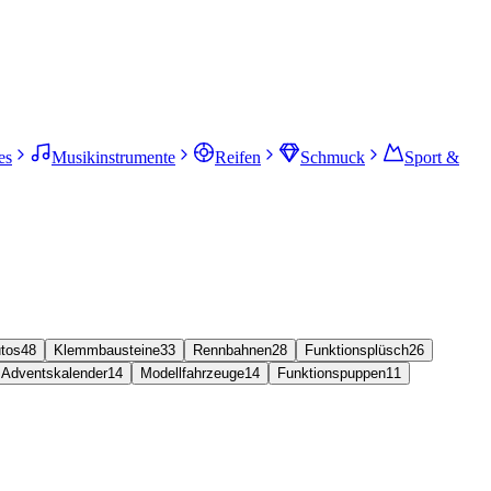
es
Musikinstrumente
Reifen
Schmuck
Sport &
tos
48
Klemmbausteine
33
Rennbahnen
28
Funktionsplüsch
26
Adventskalender
14
Modellfahrzeuge
14
Funktionspuppen
11