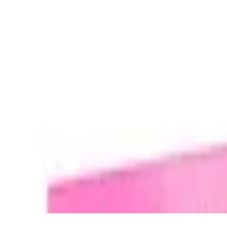
 / Revelation Skelegod (ca. 23 cm) - Preisv