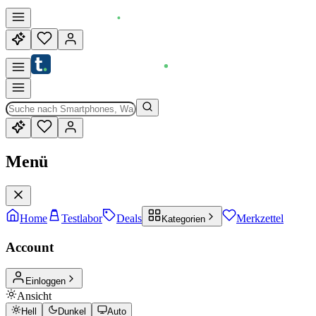
Menü
Home
Testlabor
Deals
Merkzettel
Kategorien
Account
Einloggen
Ansicht
Hell
Dunkel
Auto