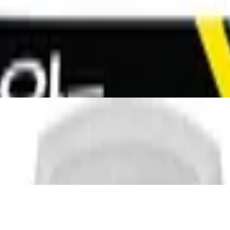
 2-6 Spieler
r, ca. 28 cm große Kuschelfigur