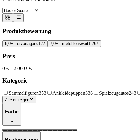
Produktbewertung
8,0+ Hervorragend
122
7,0+ Empfehlenswert
1.267
Preis
0 €
–
2.000+ €
Kategorie
Sammelfiguren
353
Ankleidepuppen
336
Spielzeugautos
243
Alle anzeigen
Farbe
Bestpreis von