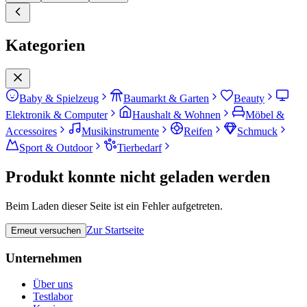
Kategorien
Baby & Spielzeug
Baumarkt & Garten
Beauty
Elektronik & Computer
Haushalt & Wohnen
Möbel &
Accessoires
Musikinstrumente
Reifen
Schmuck
Sport & Outdoor
Tierbedarf
Produkt konnte nicht geladen werden
Beim Laden dieser Seite ist ein Fehler aufgetreten.
Zur Startseite
Erneut versuchen
Unternehmen
Über uns
Testlabor