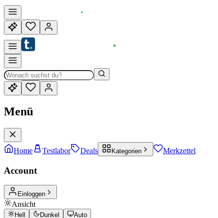
Menü
Home
Testlabor
Deals
Merkzettel
Kategorien
Account
Einloggen
Ansicht
Hell
Dunkel
Auto