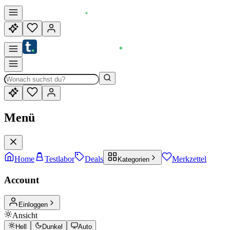
Menü
Home
Testlabor
Deals
Merkzettel
Kategorien
Account
Einloggen
Ansicht
Hell
Dunkel
Auto