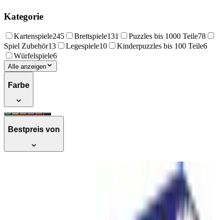
Kategorie
Kartenspiele
245
Brettspiele
131
Puzzles bis 1000 Teile
78
Spiel Zubehör
13
Legespiele
10
Kinderpuzzles bis 100 Teile
6
Würfelspiele
6
Alle anzeigen
Farbe
Bestpreis von
Piatnik - Tick Tack Bumm Chain
Reaction