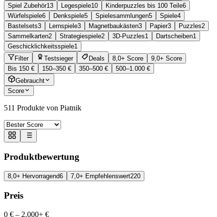
Spiel Zubehör
13
Legespiele
10
Kinderpuzzles bis 100 Teile
6
Würfelspiele
6
Denkspiele
5
Spielesammlungen
5
Spiele
4
Bastelsets
3
Lernspiele
3
Magnetbaukästen
3
Papier
3
Puzzles
2
Sammelkarten
2
Strategiespiele
2
3D-Puzzles
1
Dartscheiben
1
Geschicklichkeitsspiele
1
Filter
Testsieger
Deals
8,0+ Score
9,0+ Score
Bis 150 €
150–350 €
350–500 €
500–1.000 €
Gebraucht
Score
511
Produkte von Piatnik
Produktbewertung
8,0+ Hervorragend
6
7,0+ Empfehlenswert
220
Preis
0 €
–
2.000+ €