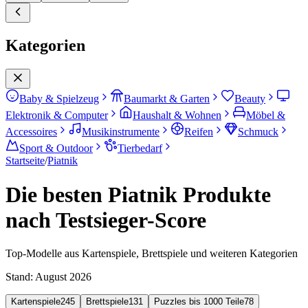
Kategorien
Baby & Spielzeug
Baumarkt & Garten
Beauty
Elektronik & Computer
Haushalt & Wohnen
Möbel &
Accessoires
Musikinstrumente
Reifen
Schmuck
Sport & Outdoor
Tierbedarf
Startseite
/
Piatnik
Die besten Piatnik Produkte
nach Testsieger-Score
Top-Modelle aus Kartenspiele, Brettspiele und weiteren Kategorien
Stand:
August 2026
Kartenspiele
245
Brettspiele
131
Puzzles bis 1000 Teile
78