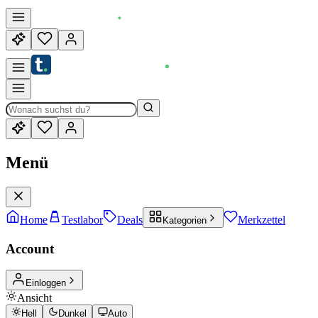
Menü
Home
Testlabor
Deals
Merkzettel
Kategorien
Account
Einloggen
Ansicht
Hell
Dunkel
Auto