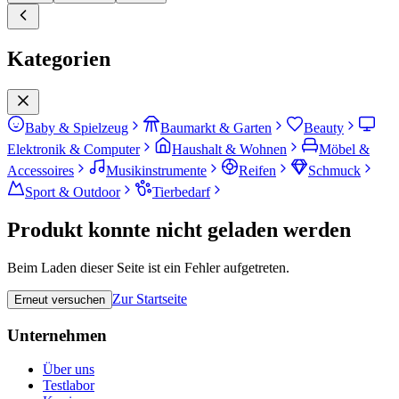
Kategorien
Baby & Spielzeug
Baumarkt & Garten
Beauty
Elektronik & Computer
Haushalt & Wohnen
Möbel &
Accessoires
Musikinstrumente
Reifen
Schmuck
Sport & Outdoor
Tierbedarf
Produkt konnte nicht geladen werden
Beim Laden dieser Seite ist ein Fehler aufgetreten.
Zur Startseite
Erneut versuchen
Unternehmen
Über uns
Testlabor