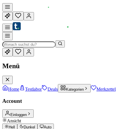
Menü
Home
Testlabor
Deals
Merkzettel
Kategorien
Account
Einloggen
Ansicht
Hell
Dunkel
Auto