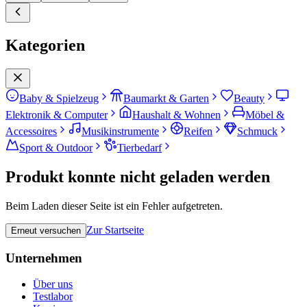
Kategorien
Baby & Spielzeug
Baumarkt & Garten
Beauty
Elektronik & Computer
Haushalt & Wohnen
Möbel &
Accessoires
Musikinstrumente
Reifen
Schmuck
Sport & Outdoor
Tierbedarf
Produkt konnte nicht geladen werden
Beim Laden dieser Seite ist ein Fehler aufgetreten.
Zur Startseite
Erneut versuchen
Unternehmen
Über uns
Testlabor