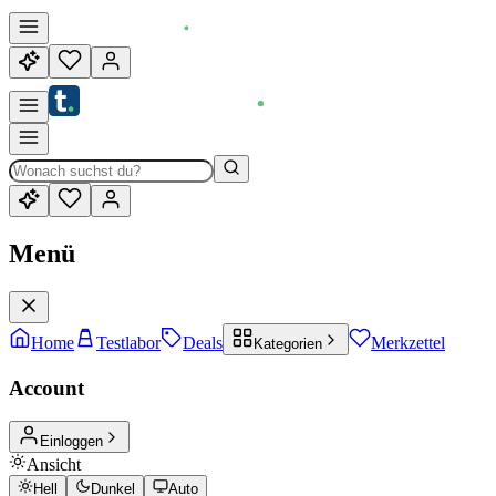
Menü
Home
Testlabor
Deals
Merkzettel
Kategorien
Account
Einloggen
Ansicht
Hell
Dunkel
Auto