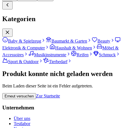
Kategorien
Baby & Spielzeug
Baumarkt & Garten
Beauty
Elektronik & Computer
Haushalt & Wohnen
Möbel &
Accessoires
Musikinstrumente
Reifen
Schmuck
Sport & Outdoor
Tierbedarf
Produkt konnte nicht geladen werden
Beim Laden dieser Seite ist ein Fehler aufgetreten.
Zur Startseite
Erneut versuchen
Unternehmen
Über uns
Testlabor