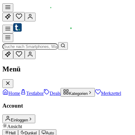
Menü
Home
Testlabor
Deals
Merkzettel
Kategorien
Account
Einloggen
Ansicht
Hell
Dunkel
Auto