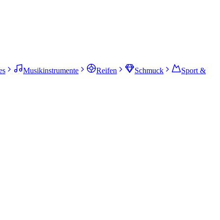
es
Musikinstrumente
Reifen
Schmuck
Sport &