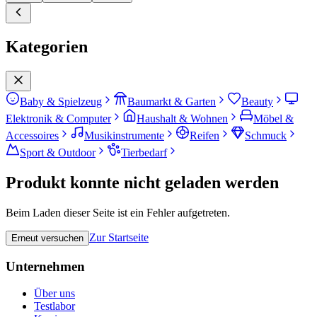
Kategorien
Baby & Spielzeug
Baumarkt & Garten
Beauty
Elektronik & Computer
Haushalt & Wohnen
Möbel &
Accessoires
Musikinstrumente
Reifen
Schmuck
Sport & Outdoor
Tierbedarf
Produkt konnte nicht geladen werden
Beim Laden dieser Seite ist ein Fehler aufgetreten.
Zur Startseite
Erneut versuchen
Unternehmen
Über uns
Testlabor