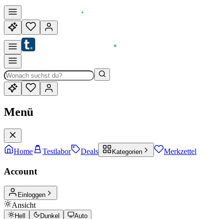
Menü
Home
Testlabor
Deals
Merkzettel
Kategorien
Account
Einloggen
Ansicht
Hell
Dunkel
Auto