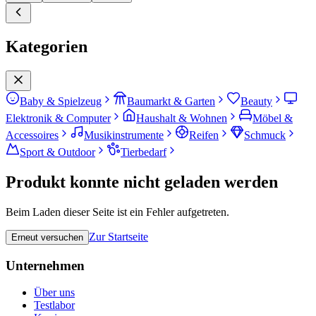
Kategorien
Baby & Spielzeug
Baumarkt & Garten
Beauty
Elektronik & Computer
Haushalt & Wohnen
Möbel &
Accessoires
Musikinstrumente
Reifen
Schmuck
Sport & Outdoor
Tierbedarf
Produkt konnte nicht geladen werden
Beim Laden dieser Seite ist ein Fehler aufgetreten.
Zur Startseite
Erneut versuchen
Unternehmen
Über uns
Testlabor