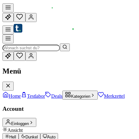
Menü
Home
Testlabor
Deals
Merkzettel
Kategorien
Account
Einloggen
Ansicht
Hell
Dunkel
Auto