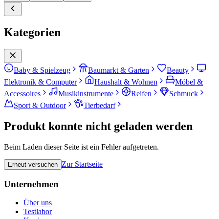
Kategorien
Baby & Spielzeug
Baumarkt & Garten
Beauty
Elektronik & Computer
Haushalt & Wohnen
Möbel &
Accessoires
Musikinstrumente
Reifen
Schmuck
Sport & Outdoor
Tierbedarf
Produkt konnte nicht geladen werden
Beim Laden dieser Seite ist ein Fehler aufgetreten.
Zur Startseite
Erneut versuchen
Unternehmen
Über uns
Testlabor