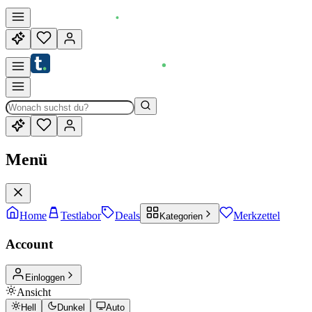
Menü
Home
Testlabor
Deals
Merkzettel
Kategorien
Account
Einloggen
Ansicht
Hell
Dunkel
Auto