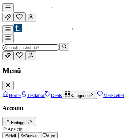
Menü
Home
Testlabor
Deals
Merkzettel
Kategorien
Account
Einloggen
Ansicht
Hell
Dunkel
Auto