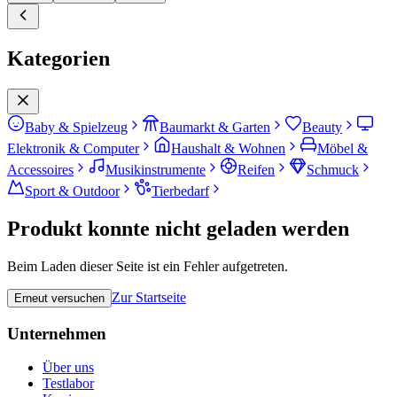
Kategorien
Baby & Spielzeug
Baumarkt & Garten
Beauty
Elektronik & Computer
Haushalt & Wohnen
Möbel &
Accessoires
Musikinstrumente
Reifen
Schmuck
Sport & Outdoor
Tierbedarf
Produkt konnte nicht geladen werden
Beim Laden dieser Seite ist ein Fehler aufgetreten.
Zur Startseite
Erneut versuchen
Unternehmen
Über uns
Testlabor