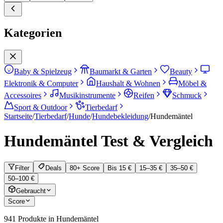
Kategorien
Baby & Spielzeug
Baumarkt & Garten
Beauty
Elektronik & Computer
Haushalt & Wohnen
Möbel &
Accessoires
Musikinstrumente
Reifen
Schmuck
Sport & Outdoor
Tierbedarf
Startseite
/
Tierbedarf
/
Hunde
/
Hundebekleidung
/
Hundemäntel
Hundemäntel
Test & Vergleich
Filter
Deals
80+ Score
Bis 15 €
15–35 €
35–50 €
50–100 €
Gebraucht
Score
941
Produkte in
Hundemäntel