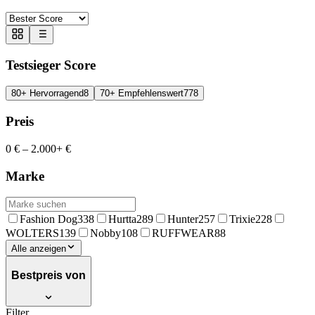
Testsieger Score
80+ Hervorragend
8
70+ Empfehlenswert
778
Preis
0 €
–
2.000+ €
Marke
Fashion Dog
338
Hurtta
289
Hunter
257
Trixie
228
WOLTERS
139
Nobby
108
RUFFWEAR
88
Alle anzeigen
Bestpreis von
Filter