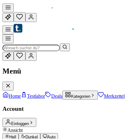
Menü
Home
Testlabor
Deals
Merkzettel
Kategorien
Account
Einloggen
Ansicht
Hell
Dunkel
Auto