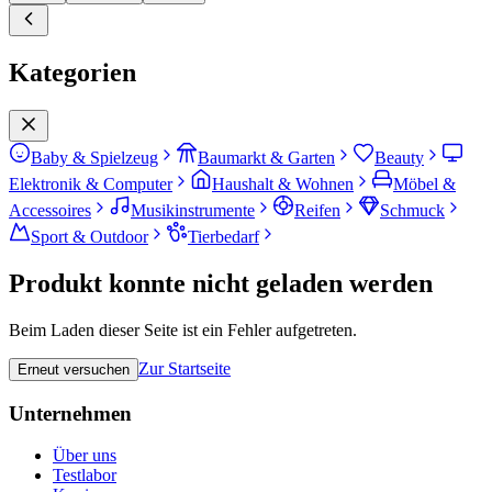
Kategorien
Baby & Spielzeug
Baumarkt & Garten
Beauty
Elektronik & Computer
Haushalt & Wohnen
Möbel &
Accessoires
Musikinstrumente
Reifen
Schmuck
Sport & Outdoor
Tierbedarf
Produkt konnte nicht geladen werden
Beim Laden dieser Seite ist ein Fehler aufgetreten.
Zur Startseite
Erneut versuchen
Unternehmen
Über uns
Testlabor