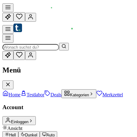
Menü
Home
Testlabor
Deals
Merkzettel
Kategorien
Account
Einloggen
Ansicht
Hell
Dunkel
Auto