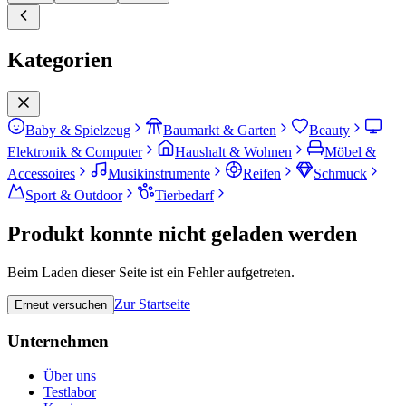
Kategorien
Baby & Spielzeug
Baumarkt & Garten
Beauty
Elektronik & Computer
Haushalt & Wohnen
Möbel &
Accessoires
Musikinstrumente
Reifen
Schmuck
Sport & Outdoor
Tierbedarf
Produkt konnte nicht geladen werden
Beim Laden dieser Seite ist ein Fehler aufgetreten.
Zur Startseite
Erneut versuchen
Unternehmen
Über uns
Testlabor