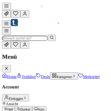
Menü
Home
Testlabor
Deals
Merkzettel
Kategorien
Account
Einloggen
Ansicht
Hell
Dunkel
Auto