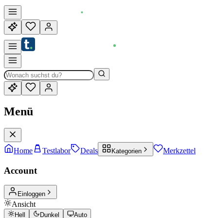
Menü
Home
Testlabor
Deals
Merkzettel
Kategorien
Account
Einloggen
Ansicht
Hell
Dunkel
Auto