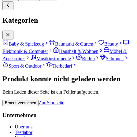
Kategorien
Baby & Spielzeug
Baumarkt & Garten
Beauty
Elektronik & Computer
Haushalt & Wohnen
Möbel &
Accessoires
Musikinstrumente
Reifen
Schmuck
Sport & Outdoor
Tierbedarf
Produkt konnte nicht geladen werden
Beim Laden dieser Seite ist ein Fehler aufgetreten.
Zur Startseite
Erneut versuchen
Unternehmen
Über uns
Testlabor