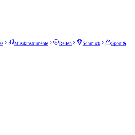
es
Musikinstrumente
Reifen
Schmuck
Sport &