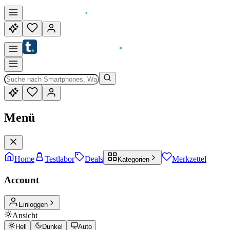
Menü
Home
Testlabor
Deals
Merkzettel
Kategorien
Account
Einloggen
Ansicht
Hell
Dunkel
Auto