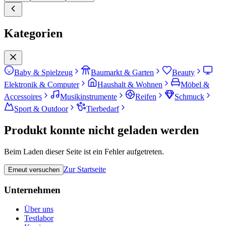
Kategorien
Baby & Spielzeug
Baumarkt & Garten
Beauty
Elektronik & Computer
Haushalt & Wohnen
Möbel &
Accessoires
Musikinstrumente
Reifen
Schmuck
Sport & Outdoor
Tierbedarf
Produkt konnte nicht geladen werden
Beim Laden dieser Seite ist ein Fehler aufgetreten.
Zur Startseite
Erneut versuchen
Unternehmen
Über uns
Testlabor