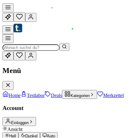
Menü
Home
Testlabor
Deals
Merkzettel
Kategorien
Account
Einloggen
Ansicht
Hell
Dunkel
Auto