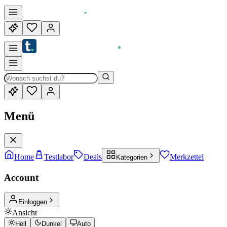
Menü
Home
Testlabor
Deals
Merkzettel
Kategorien
Account
Einloggen
Ansicht
Hell
Dunkel
Auto