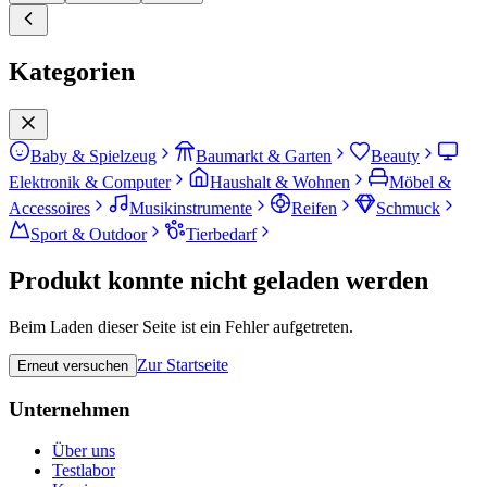
Kategorien
Baby & Spielzeug
Baumarkt & Garten
Beauty
Elektronik & Computer
Haushalt & Wohnen
Möbel &
Accessoires
Musikinstrumente
Reifen
Schmuck
Sport & Outdoor
Tierbedarf
Produkt konnte nicht geladen werden
Beim Laden dieser Seite ist ein Fehler aufgetreten.
Zur Startseite
Erneut versuchen
Unternehmen
Über uns
Testlabor