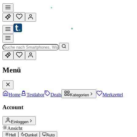
Menü
Home
Testlabor
Deals
Merkzettel
Kategorien
Account
Einloggen
Ansicht
Hell
Dunkel
Auto