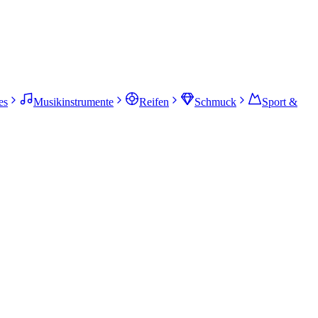
es
Musikinstrumente
Reifen
Schmuck
Sport &