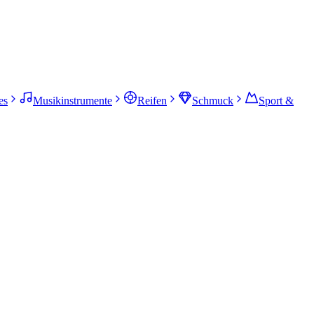
es
Musikinstrumente
Reifen
Schmuck
Sport &