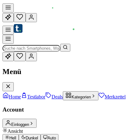
Menü
Home
Testlabor
Deals
Merkzettel
Kategorien
Account
Einloggen
Ansicht
Hell
Dunkel
Auto