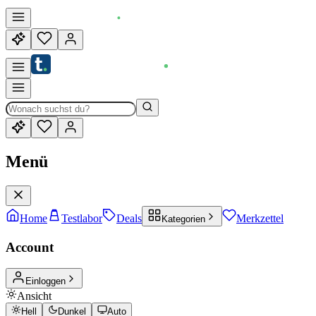
Menü
Home
Testlabor
Deals
Merkzettel
Kategorien
Account
Einloggen
Ansicht
Hell
Dunkel
Auto