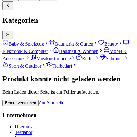
Kategorien
Baby & Spielzeug
Baumarkt & Garten
Beauty
Elektronik & Computer
Haushalt & Wohnen
Möbel &
Accessoires
Musikinstrumente
Reifen
Schmuck
Sport & Outdoor
Tierbedarf
Produkt konnte nicht geladen werden
Beim Laden dieser Seite ist ein Fehler aufgetreten.
Zur Startseite
Erneut versuchen
Unternehmen
Über uns
Testlabor