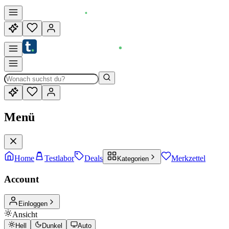
Menü
Home
Testlabor
Deals
Merkzettel
Kategorien
Account
Einloggen
Ansicht
Hell
Dunkel
Auto