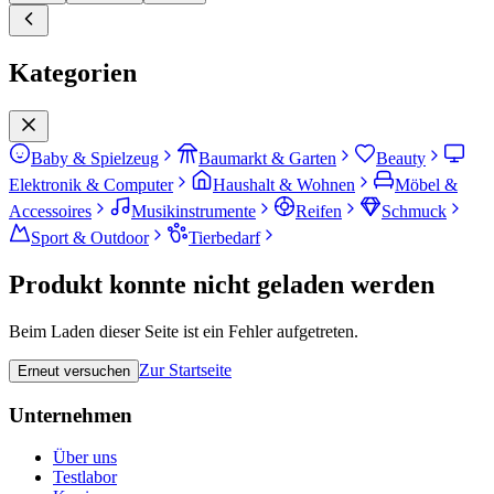
Kategorien
Baby & Spielzeug
Baumarkt & Garten
Beauty
Elektronik & Computer
Haushalt & Wohnen
Möbel &
Accessoires
Musikinstrumente
Reifen
Schmuck
Sport & Outdoor
Tierbedarf
Produkt konnte nicht geladen werden
Beim Laden dieser Seite ist ein Fehler aufgetreten.
Zur Startseite
Erneut versuchen
Unternehmen
Über uns
Testlabor