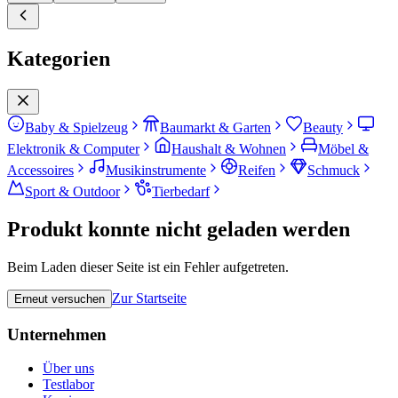
Kategorien
Baby & Spielzeug
Baumarkt & Garten
Beauty
Elektronik & Computer
Haushalt & Wohnen
Möbel &
Accessoires
Musikinstrumente
Reifen
Schmuck
Sport & Outdoor
Tierbedarf
Produkt konnte nicht geladen werden
Beim Laden dieser Seite ist ein Fehler aufgetreten.
Zur Startseite
Erneut versuchen
Unternehmen
Über uns
Testlabor