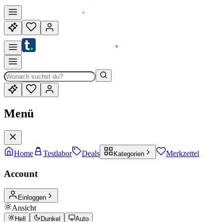
Menü
Home
Testlabor
Deals
Merkzettel
Kategorien
Account
Einloggen
Ansicht
Hell
Dunkel
Auto