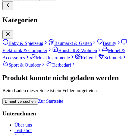
Kategorien
Baby & Spielzeug
Baumarkt & Garten
Beauty
Elektronik & Computer
Haushalt & Wohnen
Möbel &
Accessoires
Musikinstrumente
Reifen
Schmuck
Sport & Outdoor
Tierbedarf
Produkt konnte nicht geladen werden
Beim Laden dieser Seite ist ein Fehler aufgetreten.
Zur Startseite
Erneut versuchen
Unternehmen
Über uns
Testlabor