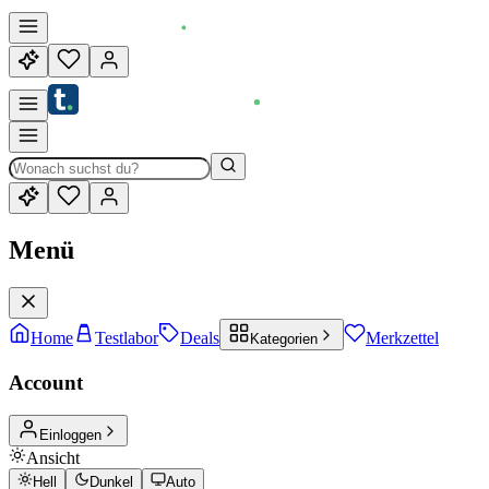
Menü
Home
Testlabor
Deals
Merkzettel
Kategorien
Account
Einloggen
Ansicht
Hell
Dunkel
Auto