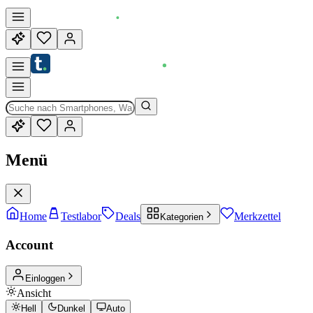
Menü
Home
Testlabor
Deals
Merkzettel
Kategorien
Account
Einloggen
Ansicht
Hell
Dunkel
Auto