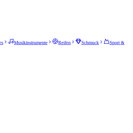
es
Musikinstrumente
Reifen
Schmuck
Sport &