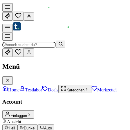
Menü
Home
Testlabor
Deals
Merkzettel
Kategorien
Account
Einloggen
Ansicht
Hell
Dunkel
Auto