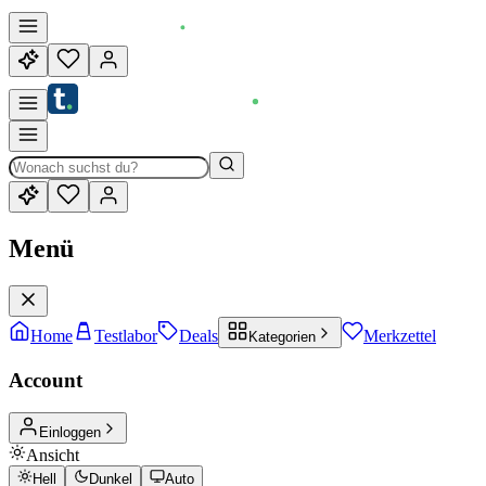
Menü
Home
Testlabor
Deals
Merkzettel
Kategorien
Account
Einloggen
Ansicht
Hell
Dunkel
Auto