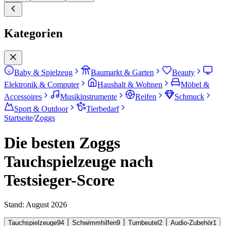
Kategorien
Baby & Spielzeug
Baumarkt & Garten
Beauty
Elektronik & Computer
Haushalt & Wohnen
Möbel &
Accessoires
Musikinstrumente
Reifen
Schmuck
Sport & Outdoor
Tierbedarf
Startseite
/
Zoggs
Die besten Zoggs
Tauchspielzeuge nach
Testsieger-Score
Stand:
August 2026
Tauchspielzeuge
94
Schwimmhilfen
9
Turnbeutel
2
Audio-Zubehör
1