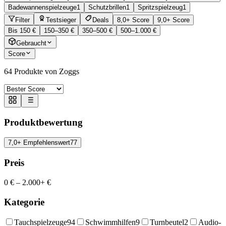
Badewannenspielzeuge
1
Schutzbrillen
1
Spritzspielzeug
1
Filter
Testsieger
Deals
8,0+ Score
9,0+ Score
Bis 150 €
150–350 €
350–500 €
500–1.000 €
Gebraucht
Score
64
Produkte von Zoggs
Produktbewertung
7,0+ Empfehlenswert
77
Preis
0 €
–
2.000+ €
Kategorie
Tauchspielzeuge
94
Schwimmhilfen
9
Turnbeutel
2
Audio-