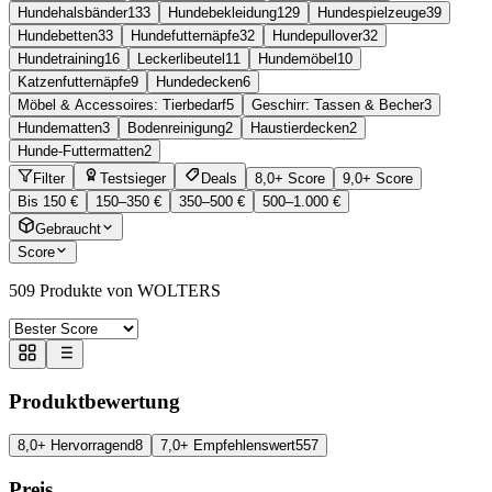
Hundehalsbänder
133
Hundebekleidung
129
Hundespielzeuge
39
Hundebetten
33
Hundefutternäpfe
32
Hundepullover
32
Hundetraining
16
Leckerlibeutel
11
Hundemöbel
10
Katzenfutternäpfe
9
Hundedecken
6
Möbel & Accessoires: Tierbedarf
5
Geschirr: Tassen & Becher
3
Hundematten
3
Bodenreinigung
2
Haustierdecken
2
Hunde-Futtermatten
2
Filter
Testsieger
Deals
8,0+ Score
9,0+ Score
Bis 150 €
150–350 €
350–500 €
500–1.000 €
Gebraucht
Score
509
Produkte von WOLTERS
Produktbewertung
8,0+ Hervorragend
8
7,0+ Empfehlenswert
557
Preis