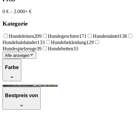
0 €
–
2.000+ €
Kategorie
Hundeleinen
209
Hundegeschirre
171
Hundemäntel
138
Hundehalsbänder
133
Hundebekleidung
129
Hundespielzeuge
39
Hundebetten
33
Alle anzeigen
Farbe
Bestpreis von
Wolters Hunde-Geschirr Professional
Comfort, verstellbar mit reflektierenden
Nähten, atmungsaktiv und gepolstert, für