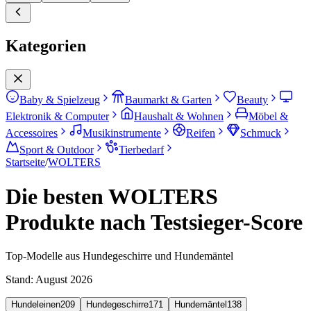
Kategorien
Baby & Spielzeug
Baumarkt & Garten
Beauty
Elektronik & Computer
Haushalt & Wohnen
Möbel &
Accessoires
Musikinstrumente
Reifen
Schmuck
Sport & Outdoor
Tierbedarf
Startseite
/
WOLTERS
Die besten WOLTERS
Produkte nach Testsieger-Score
Top-Modelle aus Hundegeschirre und Hundemäntel
Stand:
August 2026
Hundeleinen
209
Hundegeschirre
171
Hundemäntel
138