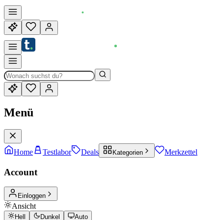
Menü
Home
Testlabor
Deals
Merkzettel
Kategorien
Account
Einloggen
Ansicht
Hell
Dunkel
Auto