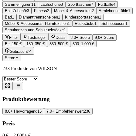
Sammelfiguren
11
Laufschuhe
8
Sporttaschen
7
Fußbälle
4
Ball Zubehör
3
Fitness
2
Möbel & Accessoires
2
Armlehnenstühle
1
Bad
1
Diamanttrennscheiben
1
Kindersporttaschen
1
Möbel & Accessoires: Heimtextilien
1
Rucksäcke
1
Schneebesen
1
Schulranzen und Schulrucksäcke
1
Filter
Testsieger
Deals
8,0+ Score
9,0+ Score
Bis 150 €
150–350 €
350–500 €
500–1.000 €
Gebraucht
Score
233
Produkte von WILSON
Produktbewertung
8,0+ Hervorragend
15
7,0+ Empfehlenswert
236
Preis
0 €
–
2.000+ €