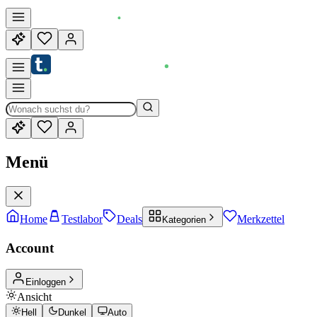
Menü
Home
Testlabor
Deals
Merkzettel
Kategorien
Account
Einloggen
Ansicht
Hell
Dunkel
Auto