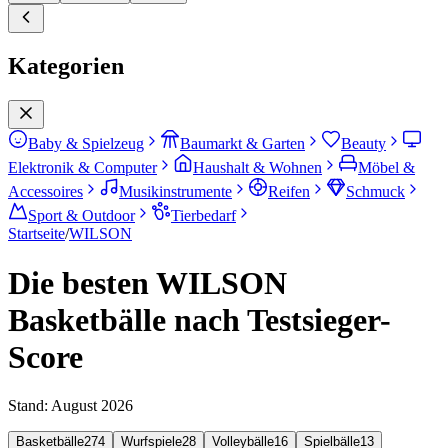
Kategorien
Baby & Spielzeug
Baumarkt & Garten
Beauty
Elektronik & Computer
Haushalt & Wohnen
Möbel &
Accessoires
Musikinstrumente
Reifen
Schmuck
Sport & Outdoor
Tierbedarf
Startseite
/
WILSON
Die besten WILSON
Basketbälle nach Testsieger-
Score
Stand:
August 2026
Basketbälle
274
Wurfspiele
28
Volleybälle
16
Spielbälle
13