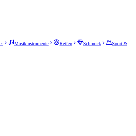
es
Musikinstrumente
Reifen
Schmuck
Sport &