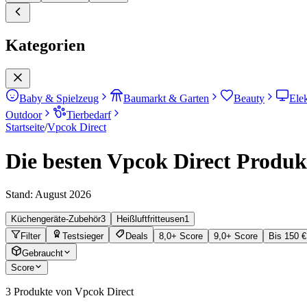
Kategorien
Baby & Spielzeug
Baumarkt & Garten
Beauty
Ele
Outdoor
Tierbedarf
Startseite
/
Vpcok Direct
Die besten Vpcok Direct Produkt
Stand:
August 2026
Küchengeräte-Zubehör
3
Heißluftfritteusen
1
Filter
Testsieger
Deals
8,0+ Score
9,0+ Score
Bis 150 €
Gebraucht
Score
3
Produkte von Vpcok Direct