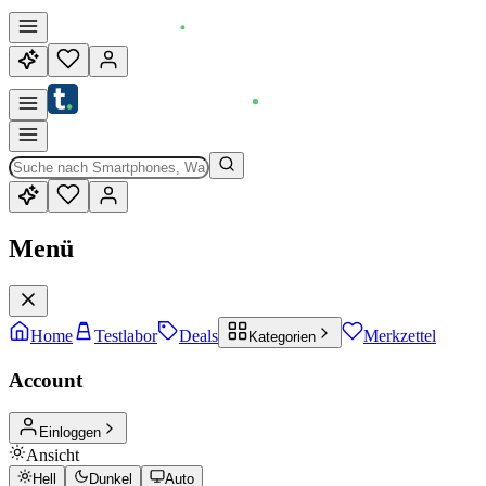
Menü
Home
Testlabor
Deals
Merkzettel
Kategorien
Account
Einloggen
Ansicht
Hell
Dunkel
Auto