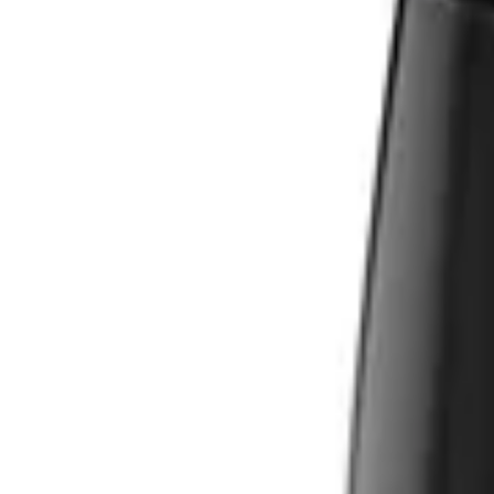
Unternehmen
Über uns
Testlabor
Karriere
Services
Datenschutz
Impressum
Privatsphäre
Partner
Shop anmelden
Shop Login
Folge uns