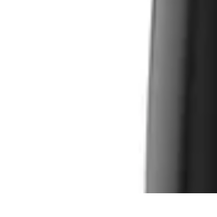
Deutschlands großes Verbraucherportal mit Testberichten und integrie
Alle Preise inkl. der jeweils geltenden gesetzlichen MwSt., ggf. zzg
©
2026
Testsieger.de
Frage stellen
Frage stellen