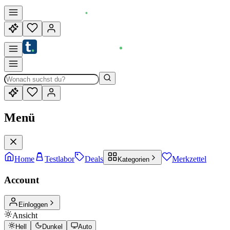
Menü
Home
Testlabor
Deals
Merkzettel
Kategorien
Account
Einloggen
Ansicht
Hell
Dunkel
Auto