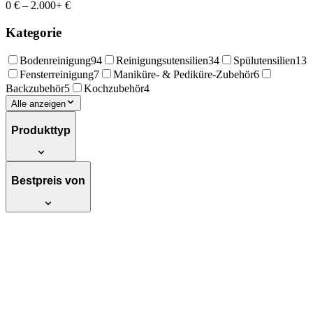
0 €
–
2.000+ €
Kategorie
Bodenreinigung
94
Reinigungsutensilien
34
Spülutensilien
13
Fensterreinigung
7
Maniküre- & Pediküre-Zubehör
6
Backzubehör
5
Kochzubehör
4
Alle anzeigen
Produkttyp
Bestpreis von
Vikan Nagelbürste, Polyester, 6440, gelb,
1
Empfehlenswert
Testsieger Score