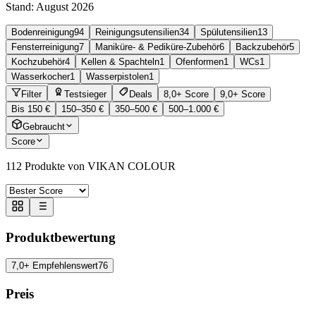
Stand:
August 2026
Bodenreinigung
94
Reinigungsutensilien
34
Spülutensilien
13
Fensterreinigung
7
Maniküre- & Pediküre-Zubehör
6
Backzubehör
5
Kochzubehör
4
Kellen & Spachteln
1
Ofenformen
1
WCs
1
Wasserkocher
1
Wasserpistolen
1
Filter
Testsieger
Deals
8,0+ Score
9,0+ Score
Bis 150 €
150–350 €
350–500 €
500–1.000 €
Gebraucht
Score
112
Produkte von VIKAN COLOUR
Produktbewertung
7,0+ Empfehlenswert
76
Preis