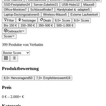
SSD-Festplatten
24
Server-Zubehör
21
USB-Hubs
12
Mäuse
8
Office-Monitore
7
Schlüsselfinder
7
Handykabel & -adapter
5
Laptop-Dockingstationen
5
Wireless-Mäuse
5
Externe Laufwerke
4
Filter
Testsieger
Deals
8,0+ Score
9,0+ Score
Bis 150 €
150–350 €
350–500 €
500–1.000 €
Gebraucht
Score
399
Produkte von Verbatim
Produktbewertung
8,0+ Hervorragend
50
7,0+ Empfehlenswert
419
Preis
0 €
–
2.000+ €
Kategorie