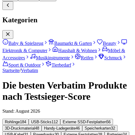
Kategorien
Baby & Spielzeug
Baumarkt & Garten
Beauty
Elektronik & Computer
Haushalt & Wohnen
Möbel &
Accessoires
Musikinstrumente
Reifen
Schmuck
Sport & Outdoor
Tierbedarf
Startseite
/
Verbatim
Die besten Verbatim Produkte
nach Testsieger-Score
Stand:
August 2026
Rohlinge
184
USB-Sticks
112
Externe SSD-Festplatten
56
3D-Druckmaterial
48
Handy-Ladegeräte
46
Speicherkarten
32
USB-Kabel
31
Powerbanks
30
Externe Festplatten
28
Batterien
24