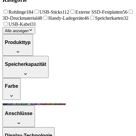
Rohlinge
184
USB-Sticks
112
Externe SSD-Festplatten
56
3D-Druckmaterial
48
Handy-Ladegeräte
46
Speicherkarten
32
USB-Kabel
31
Alle anzeigen
Produkttyp
Speicherkapazität
Farbe
Anschlüsse
Display-Technologie