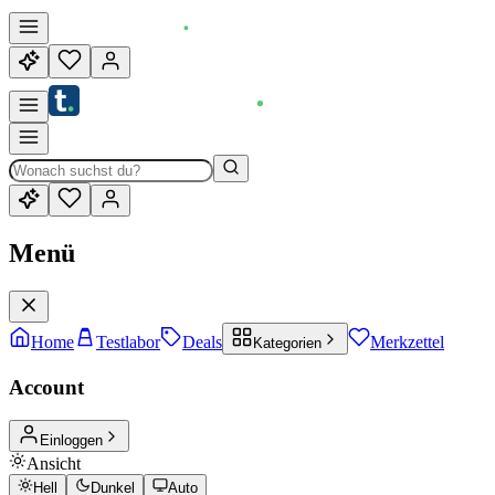
Menü
Home
Testlabor
Deals
Merkzettel
Kategorien
Account
Einloggen
Ansicht
Hell
Dunkel
Auto