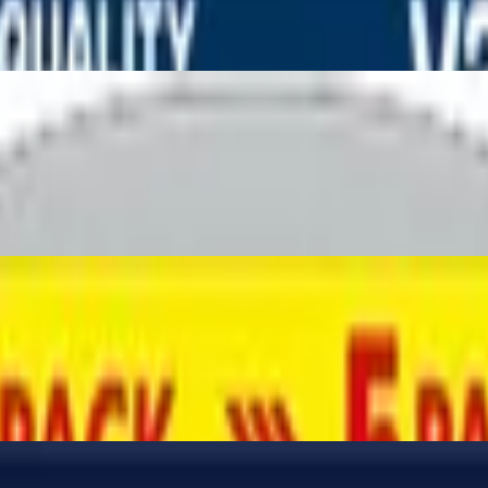
ectronics'', CR 1-3N (CR11108)
terie in Original Blisterverpackung, 5er 
 Knopfzellen (2er Pack, in Original Bliste