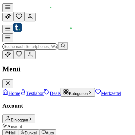
Menü
Home
Testlabor
Deals
Merkzettel
Kategorien
Account
Einloggen
Ansicht
Hell
Dunkel
Auto