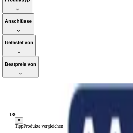
Anschlüsse
Getestet von
Bestpreis von
Varta Professional Phone Power AAA Mic
Hervorragend
Testsieger Score
86
18
€
ab
4
6,59 €
Tipp
Produkte vergleichen