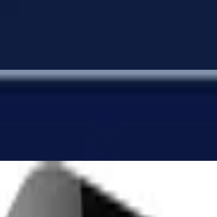
um Knopfzelle Single Blister 3V Batterie S
t inkl. Akkus Mignon (AA), 9V Block