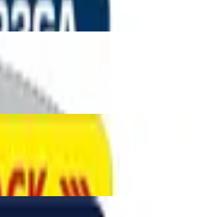
Pack
rverpackung)