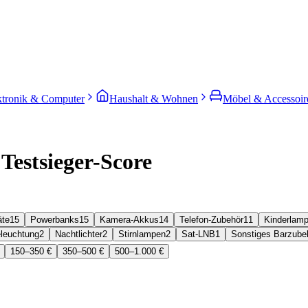
ktronik & Computer
Haushalt & Wohnen
Möbel & Accessoir
 Testsieger-Score
äte
15
Powerbanks
15
Kamera-Akkus
14
Telefon-Zubehör
11
Kinderlam
leuchtung
2
Nachtlichter
2
Stirnlampen
2
Sat-LNB
1
Sonstiges Barzube
150–350 €
350–500 €
500–1.000 €