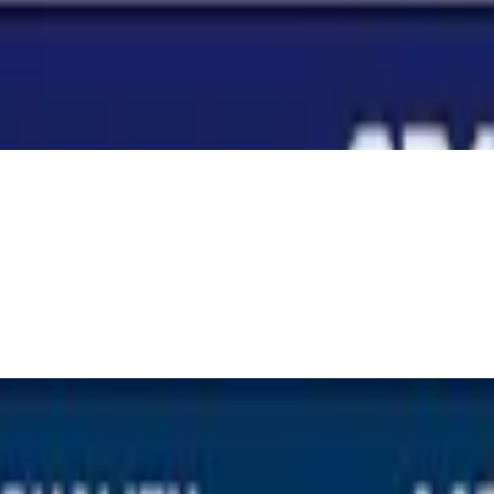
aline Batterien LR14 (20er Pack), Design 