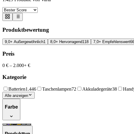
Produktbewertung
9,0+ Außergewöhnlich
1
8,0+ Hervorragend
118
7,0+ Empfehlenswert
6
Preis
0 €
–
2.000+ €
Kategorie
Batterien
1.446
Taschenlampen
72
Akkuladegeräte
38
Handy
Alle anzeigen
Farbe
Produkttyp