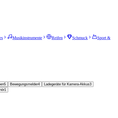
es
Musikinstrumente
Reifen
Schmuck
Sport &
pen
5
Bewegungsmelder
4
Ladegeräte für Kamera-Akkus
3
hör
1