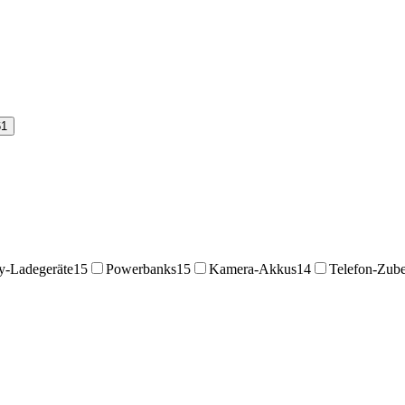
61
-Ladegeräte
15
Powerbanks
15
Kamera-Akkus
14
Telefon-Zub