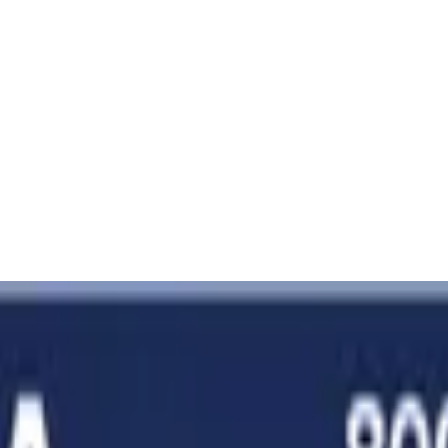
ro HR03 NiMH Akku 1,2V 800 mAh (2 St.)