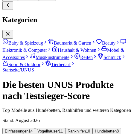
Kategorien
Baby & Spielzeug
Baumarkt & Garten
Beauty
Elektronik & Computer
Haushalt & Wohnen
Möbel &
Accessoires
Musikinstrumente
Reifen
Schmuck
Sport & Outdoor
Tierbedarf
Startseite
/
UNUS
Die besten UNUS Produkte
nach Testsieger-Score
Top-Modelle aus Hundebetten, Rankhilfen und weiteren Kategorien
Stand:
August 2026
Einfassungen
14
Vogelhäuser
11
Rankhilfen
10
Hundebetten
8