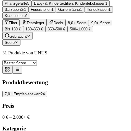
Pflanzgefäße
5
Baby- & Kindertextilien: Kinderdekokissen
1
Barzubehör
1
Feuerstellen
1
Gartenzäune
1
Hundekissen
1
Kuscheltiere
1
Filter
Testsieger
Deals
8,0+ Score
9,0+ Score
Bis 150 €
150–350 €
350–500 €
500–1.000 €
Gebraucht
Score
31
Produkte von UNUS
Produktbewertung
7,0+ Empfehlenswert
24
Preis
0 €
–
2.000+ €
Kategorie