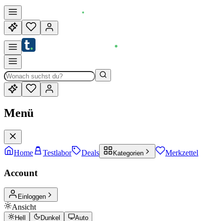
Menü
Home
Testlabor
Deals
Merkzettel
Kategorien
Account
Einloggen
Ansicht
Hell
Dunkel
Auto