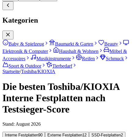
Kategorien
Baby & Spielzeug
Baumarkt & Garten
Beauty
Elektronik & Computer
Haushalt & Wohnen
Möbel &
Accessoires
Musikinstrumente
Reifen
Schmuck
Sport & Outdoor
Tierbedarf
Startseite
/
Toshiba/KIOXIA
Die besten Toshiba/KIOXIA
Interne Festplatten nach
Testsieger-Score
Stand:
August 2026
Interne Festplatten
90
Externe Festplatten
12
SSD-Festplatten
2