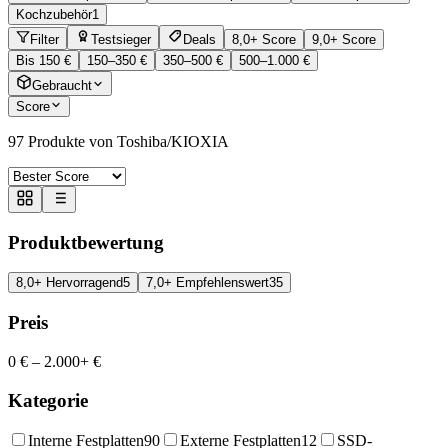
Kochzubehör
1
Filter
Testsieger
Deals
8,0+ Score
9,0+ Score
Bis 150 €
150–350 €
350–500 €
500–1.000 €
Gebraucht
Score
97
Produkte von Toshiba/KIOXIA
Produktbewertung
8,0+ Hervorragend
5
7,0+ Empfehlenswert
35
Preis
0 €
–
2.000+ €
Kategorie
Interne Festplatten
90
Externe Festplatten
12
SSD-