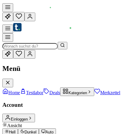
Menü
Home
Testlabor
Deals
Merkzettel
Kategorien
Account
Einloggen
Ansicht
Hell
Dunkel
Auto