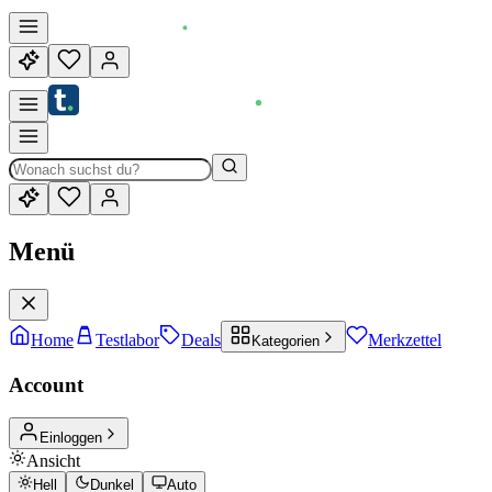
Menü
Home
Testlabor
Deals
Merkzettel
Kategorien
Account
Einloggen
Ansicht
Hell
Dunkel
Auto