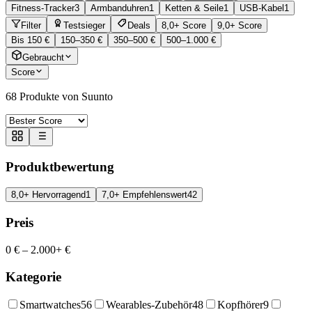
Fitness-Tracker
3
Armbanduhren
1
Ketten & Seile
1
USB-Kabel
1
Filter
Testsieger
Deals
8,0+ Score
9,0+ Score
Bis 150 €
150–350 €
350–500 €
500–1.000 €
Gebraucht
Score
68
Produkte von Suunto
Produktbewertung
8,0+ Hervorragend
1
7,0+ Empfehlenswert
42
Preis
0 €
–
2.000+ €
Kategorie
Smartwatches
56
Wearables-Zubehör
48
Kopfhörer
9