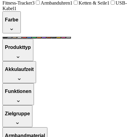
Fitness-Tracker
3
Armbanduhren
1
Ketten & Seile
1
USB-
Kabel
1
Farbe
Produkttyp
Akkulaufzeit
Funktionen
Zielgruppe
Armbandmaterial