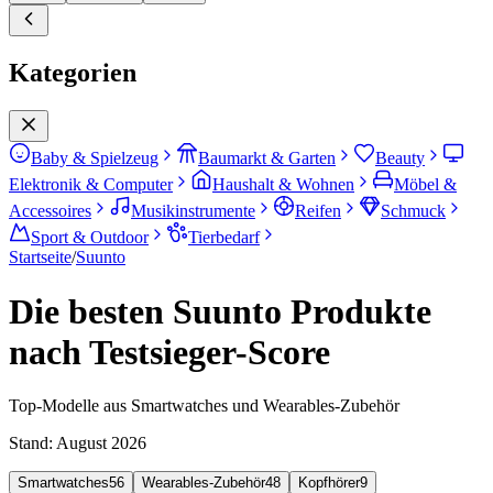
Kategorien
Baby & Spielzeug
Baumarkt & Garten
Beauty
Elektronik & Computer
Haushalt & Wohnen
Möbel &
Accessoires
Musikinstrumente
Reifen
Schmuck
Sport & Outdoor
Tierbedarf
Startseite
/
Suunto
Die besten Suunto Produkte
nach Testsieger-Score
Top-Modelle aus Smartwatches und Wearables-Zubehör
Stand:
August 2026
Smartwatches
56
Wearables-Zubehör
48
Kopfhörer
9