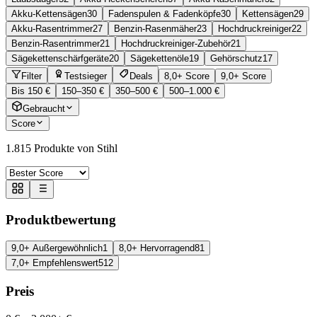
Akku-Kettensägen
30
Fadenspulen & Fadenköpfe
30
Kettensägen
29
Akku-Rasentrimmer
27
Benzin-Rasenmäher
23
Hochdruckreiniger
22
Benzin-Rasentrimmer
21
Hochdruckreiniger-Zubehör
21
Sägekettenschärfgeräte
20
Sägekettenöle
19
Gehörschutz
17
Filter
Testsieger
Deals
8,0+ Score
9,0+ Score
Bis 150 €
150–350 €
350–500 €
500–1.000 €
Gebraucht
Score
1.815
Produkte von Stihl
Produktbewertung
9,0+ Außergewöhnlich
1
8,0+ Hervorragend
81
7,0+ Empfehlenswert
512
Preis