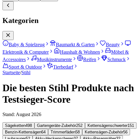
Kategorien
Baby & Spielzeug
Baumarkt & Garten
Beauty
Elektronik & Computer
Haushalt & Wohnen
Möbel &
Accessoires
Musikinstrumente
Reifen
Schmuck
Sport & Outdoor
Tierbedarf
Startseite
/
Stihl
Die besten Stihl Produkte nach
Testsieger-Score
Stand:
August 2026
Sägeketten
498
Gartengeräte-Zubehör
252
Kettensägenschwerter
151
Benzin-Kettensägen
64
Trimmerfäden
58
Kettensägen-Zubehör
56
Laubsauger
52
Akku-Heckenscheren
37
Akku-Rasenmäher
32