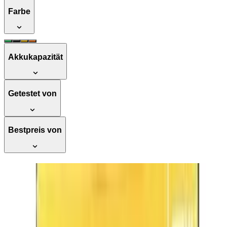
Farbe
Akkukapazität
Getestet von
Bestpreis von
STIHL 00009304300 CF3 Pro Mähfäden
kreuzförmig mit Carbonanteil, orange
Hervorragend
Testsieger Score