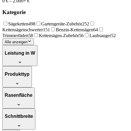
0 €
–
2.000+ €
Kategorie
Sägeketten
498
Gartengeräte-Zubehör
252
Kettensägenschwerter
151
Benzin-Kettensägen
64
Trimmerfäden
58
Kettensägen-Zubehör
56
Laubsauger
52
Alle anzeigen
Leistung in W
Produkttyp
Rasenfläche
Schnittbreite