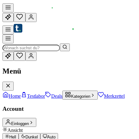
Menü
Home
Testlabor
Deals
Merkzettel
Kategorien
Account
Einloggen
Ansicht
Hell
Dunkel
Auto